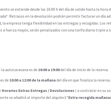
ento se extiende desde las 16:00 h del día de salida hasta la hora d
da*. Retrasos en la devolución podrán permitir facturar un día adic
, la empresa tenga flexibilidad en las entregas y recogidas. Los re
s a fuerza mayor, serán penalizados con una tarifa diaria triple a l
e la autocaravana es de
16:00 a 19:00
del día de inicio de la reserva.
 es de
10:00 a 12:00 de la mañana
del día en que finaliza la reserva.
r
Horarios Extras Entregas / Devoluciones
( a contratar en su so
orte se añadirá al importe del alquiler):“
Extra recogida mañanas