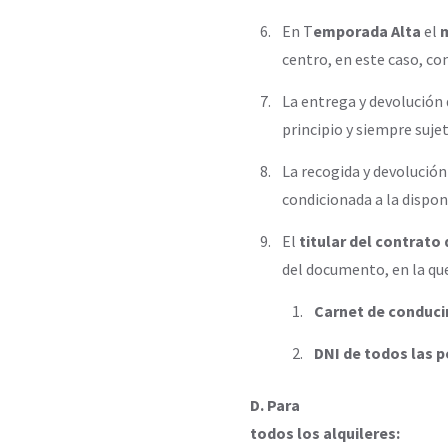
En T
emporada Alta
el
centro, en este caso, co
La entrega y devolución d
principio y siempre sujet
La recogida y devolución
condicionada a la dispon
El
titular del contrato d
del documento, en la que
Carnet de conduci
DNI de todos las 
D. Para
todos los alquileres: