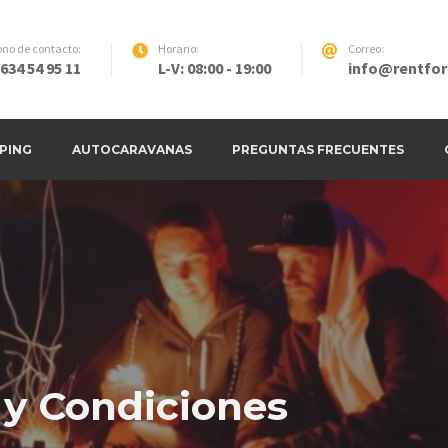
ono de contacto:
Horario:
Correo:
634 54 95 11
L-V: 08:00 - 19:00
info@rentfo
mpaña y Material de Camping en Mad
PING
AUTOCARAVANAS
PREGUNTAS FRECUENTES
 y Condiciones