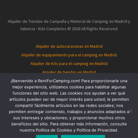
Alquiler de Tiendas de Campaña y Material de Camping en Madrid y
Valencia - Kits Completos © 2026 All Rights Reserved.
Alquiler de autocaravanas en Madrid
Alquiler de equipamiento para el camping en Madrid
Alquiler de Kits para el camping en Madrid
Alquiler de tiendas en Madrid
Alquiler de autocaravanas en Valencia
¡Bienvenido a RentForCamping.com! Para proporcionarle una
mejor experiencia, utilizamos cookies para habilitar algunas
Alquiler de equipamiento para el camping en Valencia
funciones del sitio web. Las cookies nos ayudan a ver qué
Alquiler de Kits para el camping en Valencia
artículos pueden ser de mayor interés para usted; le permiten
compartir fácilmente artículos en las redes sociales; nos
Alquiler de tiendas en Valencia
Tent for rent in Madrid
permiten entregar contenido, trabajos y anuncios adaptados a
Tent for rent in Valencia
Tent rental in Madrid
sus intereses y ubicaciones; y proporcionar muchos otros
Camping Tent Rentals
Rent a tent in Valencia
beneficios del sitio. Para obtener más información, consulte
nuestra Política de Cookies y Política de Privacidad.
Rent a tent in Madrid
Rent a tent in Spain