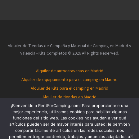
Alquiler de Tiendas de Campaña y Material de Camping en Madrid y
Valencia - Kits Completos © 2026 All Rights Reserved.
Alquiler de autocaravanas en Madrid
Alquiler de equipamiento para el camping en Madrid
Alquiler de Kits para el camping en Madrid
Alquiler de tiendas en Madrid
Alquiler de autocaravanas en Valencia
¡Bienvenido a RentForCamping.com! Para proporcionarle una
mejor experiencia, utilizamos cookies para habilitar algunas
Alquiler de equipamiento para el camping en Valencia
funciones del sitio web. Las cookies nos ayudan a ver qué
Alquiler de Kits para el camping en Valencia
artículos pueden ser de mayor interés para usted; le permiten
compartir fácilmente artículos en las redes sociales; nos
Alquiler de tiendas en Valencia
Tent for rent in Madrid
permiten entregar contenido, trabajos y anuncios adaptados a