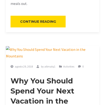
meals out.
«HOW
CONTINUE READING
TO
STAY
HEALTHY
WHILE
TRAVELING»
agosto 29, 2018
by
a6malq1
Activities
0
Why You Should
Spend Your Next
Vacation in the