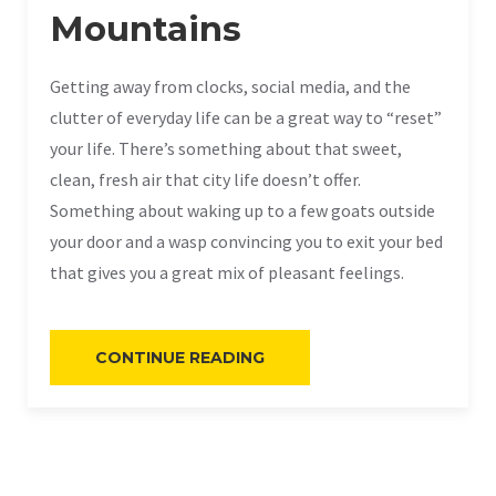
Mountains
Getting away from clocks, social media, and the
clutter of everyday life can be a great way to “reset”
your life. There’s something about that sweet,
clean, fresh air that city life doesn’t offer.
Something about waking up to a few goats outside
your door and a wasp convincing you to exit your bed
that gives you a great mix of pleasant feelings.
«WHY
CONTINUE READING
YOU
SHOULD
SPEND
YOUR
NEXT
VACATION
IN
THE