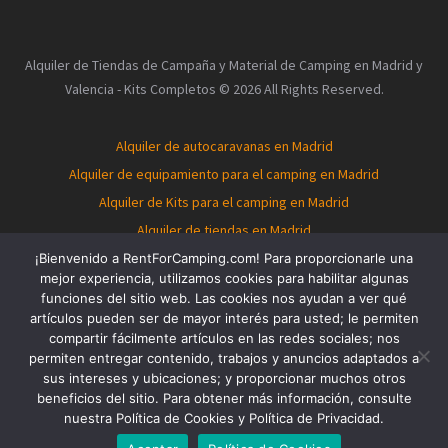
Alquiler de Tiendas de Campaña y Material de Camping en Madrid y
Valencia - Kits Completos © 2026 All Rights Reserved.
Alquiler de autocaravanas en Madrid
Alquiler de equipamiento para el camping en Madrid
Alquiler de Kits para el camping en Madrid
Alquiler de tiendas en Madrid
Alquiler de autocaravanas en Valencia
¡Bienvenido a RentForCamping.com! Para proporcionarle una
mejor experiencia, utilizamos cookies para habilitar algunas
Alquiler de equipamiento para el camping en Valencia
funciones del sitio web. Las cookies nos ayudan a ver qué
Alquiler de Kits para el camping en Valencia
artículos pueden ser de mayor interés para usted; le permiten
compartir fácilmente artículos en las redes sociales; nos
Alquiler de tiendas en Valencia
Tent for rent in Madrid
permiten entregar contenido, trabajos y anuncios adaptados a
Tent for rent in Valencia
Tent rental in Madrid
sus intereses y ubicaciones; y proporcionar muchos otros
Camping Tent Rentals
Rent a tent in Valencia
beneficios del sitio. Para obtener más información, consulte
nuestra Política de Cookies y Política de Privacidad.
Rent a tent in Madrid
Rent a tent in Spain