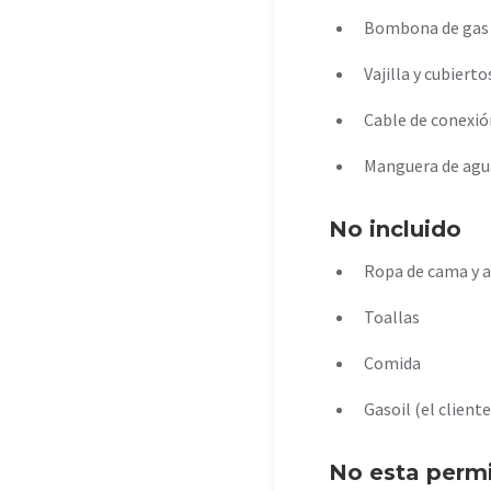
Bombona de gas
Vajilla y cubiert
Cable de conexió
Manguera de agu
No incluido
Ropa de cama y 
Toallas
Comida
Gasoil (el client
No esta perm