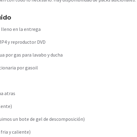
uido
 lleno en la entrega
 MP4 y reproductor DVD
ua por gas para lavabo y ducha
cionaria por gasoil
a atras
alente)
uimos un bote de gel de descomposición)
ria y caliente)