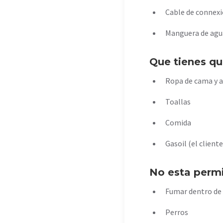
Cable de connexi
Manguera de agu
Que tienes qu
Ropa de cama y 
Toallas
Comida
Gasoil (el client
No esta perm
Fumar dentro de
Perros