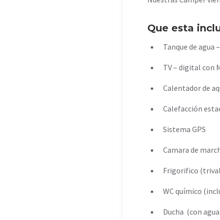
Que esta incl
Tanque de agua –
TV – digital con
Calentador de aq
Calefacción esta
Sistema GPS
Camara de march
Frigorifico (triv
WC químico (incl
Ducha (con agua f