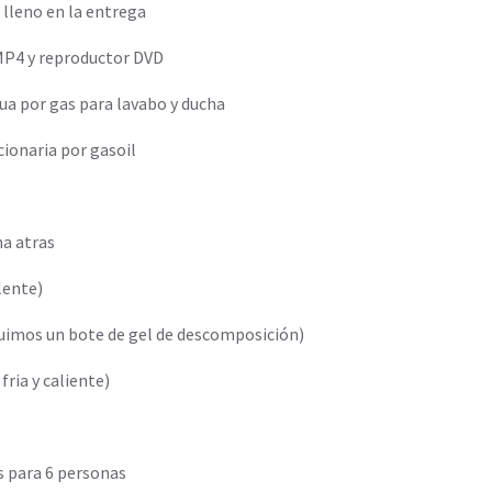
 lleno en la entrega
 MP4 y reproductor DVD
ua por gas para lavabo y ducha
cionaria por gasoil
a atras
alente)
uimos un bote de gel de descomposición)
ria y caliente)
os para 6 personas