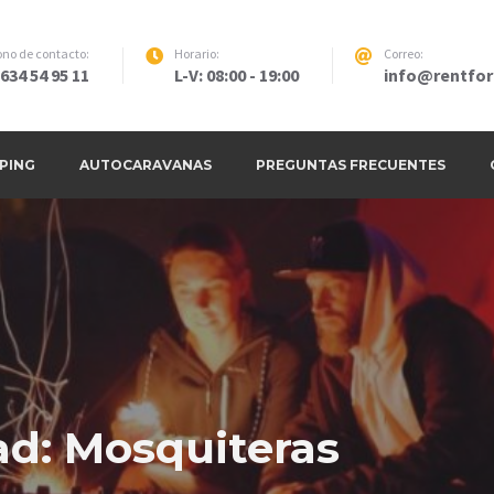
ono de contacto:
Horario:
Correo:
634 54 95 11
L-V: 08:00 - 19:00
info@rentfo
mpaña y Material de Camping en Mad
PING
AUTOCARAVANAS
PREGUNTAS FRECUENTES
ad:
Mosquiteras